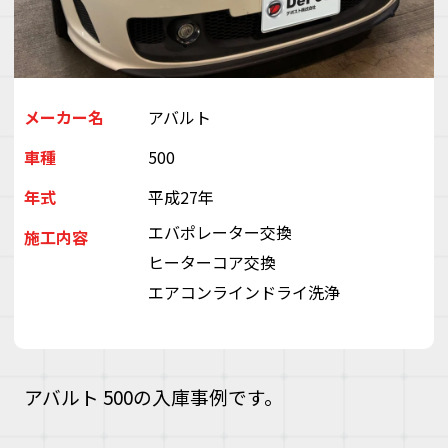
デ
ス
株
会
（
ぽ
メーカー名
アバルト
と
車種
500
ぶ
き
年式
平成27年
い
ゃ
エバポレーター交換
施工内容
ヒーターコア交換
エアコンラインドライ洗浄
アバルト 500の入庫事例です。