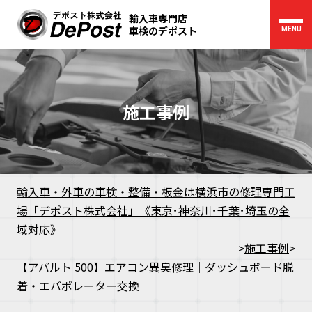
輸入車専門店
車検のデポスト
MENU
施工事例
輸入車・外車の車検・整備・板金は横浜市の修理専門工
場「デポスト株式会社」《東京･神奈川･千葉･埼玉の全
域対応》
>
施工事例
>
【アバルト 500】エアコン異臭修理｜ダッシュボード脱
着・エバポレーター交換