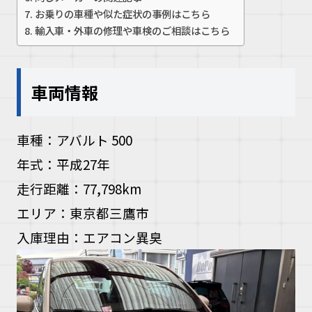
お乗りの車種や似た症状の事例はこちら
お問い合
輸入車・外車の修理や車検のご相談はこちら
お電話の方
車両情報
10:00〜19
車種：アバルト 500
年式：平成27年
走行距離：77,798km
エリア：東京都三鷹市
入庫理由：エアコン異臭