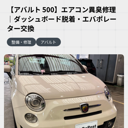
【アバルト 500】エアコン異臭修理
｜ダッシュボード脱着・エバポレー
ター交換
整備・修理
アバルト
大
な
車
こ
な
ズ
ヘ
ミ
自
車
理