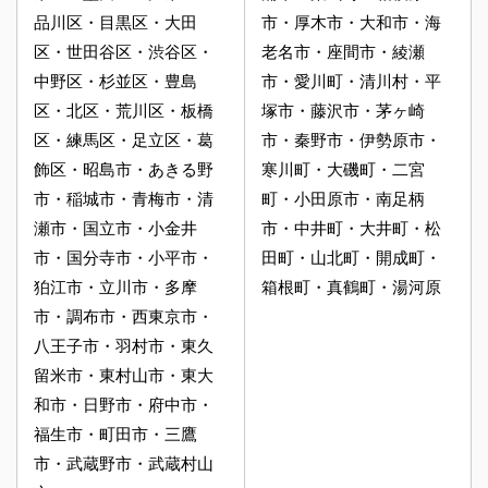
品川区・目黒区・大田
市・厚木市・大和市・海
区・世田谷区・渋谷区・
老名市・座間市・綾瀬
中野区・杉並区・豊島
市・愛川町・清川村・平
区・北区・荒川区・板橋
塚市・藤沢市・茅ヶ崎
区・練馬区・足立区・葛
市・秦野市・伊勢原市・
飾区・昭島市・あきる野
寒川町・大磯町・二宮
市・稲城市・青梅市・清
町・小田原市・南足柄
瀬市・国立市・小金井
市・中井町・大井町・松
市・国分寺市・小平市・
田町・山北町・開成町・
狛江市・立川市・多摩
箱根町・真鶴町・湯河原
市・調布市・西東京市・
八王子市・羽村市・東久
留米市・東村山市・東大
和市・日野市・府中市・
福生市・町田市・三鷹
市・武蔵野市・武蔵村山