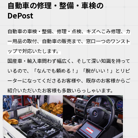
自動車の修理・整備・車検の
DePost
自動車の車検・整備、修理・点検、キズへこみ修理、カ
ー用品の取付、自動車の販売まで、窓口一つのワンスト
ップで対応いたします。
大
国産車・輸入車問わず幅広く、そして深い知識を持って
な
いるので、「なんでも頼める！」「腕がいい！」とリピ
車
こ
ーターになってくださるお客様や、既存のお客様からご
な
紹介いただいたお客様も多数いらっしゃいます。
ズ
ヘ
ミ
自
車
理