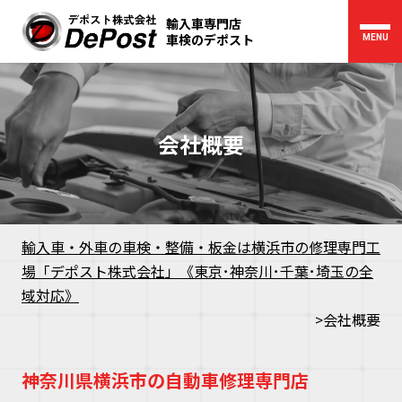
輸入車専門店
車検のデポスト
MENU
会社概要
輸入車・外車の車検・整備・板金は横浜市の修理専門工
場「デポスト株式会社」《東京･神奈川･千葉･埼玉の全
域対応》
>
会社概要
神奈川県横浜市の自動車修理専門店