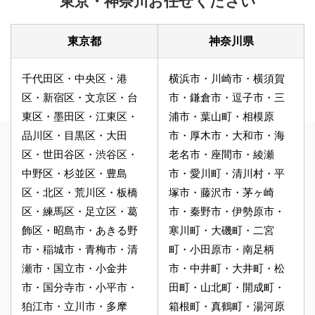
東京・神奈川お任せください
東京都
神奈川県
千代田区・中央区・港
横浜市・川崎市・横須賀
区・新宿区・文京区・台
市・鎌倉市・逗子市・三
東区・墨田区・江東区・
浦市・葉山町・相模原
品川区・目黒区・大田
市・厚木市・大和市・海
区・世田谷区・渋谷区・
老名市・座間市・綾瀬
中野区・杉並区・豊島
市・愛川町・清川村・平
区・北区・荒川区・板橋
塚市・藤沢市・茅ヶ崎
区・練馬区・足立区・葛
市・秦野市・伊勢原市・
飾区・昭島市・あきる野
寒川町・大磯町・二宮
市・稲城市・青梅市・清
町・小田原市・南足柄
瀬市・国立市・小金井
市・中井町・大井町・松
市・国分寺市・小平市・
田町・山北町・開成町・
狛江市・立川市・多摩
箱根町・真鶴町・湯河原