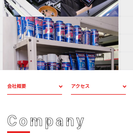
デ
ス
株
会
（
ぽ
と
ぶ
き
い
ゃ
会社概要
アクセス
Company