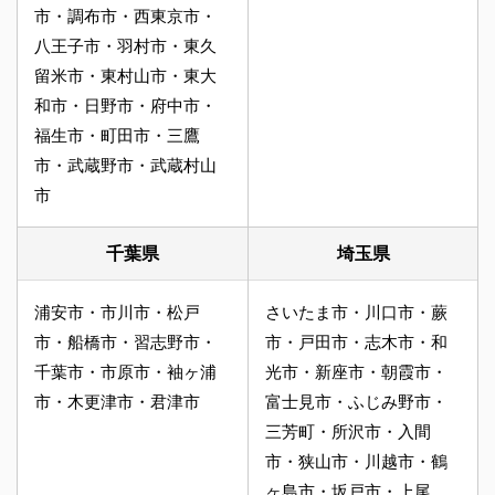
市・調布市・西東京市・
八王子市・羽村市・東久
留米市・東村山市・東大
和市・日野市・府中市・
福生市・町田市・三鷹
市・武蔵野市・武蔵村山
市
千葉県
埼玉県
浦安市・市川市・松戸
さいたま市・川口市・蕨
市・船橋市・習志野市・
市・戸田市・志木市・和
千葉市・市原市・袖ヶ浦
光市・新座市・朝霞市・
市・木更津市・君津市
富士見市・ふじみ野市・
三芳町・所沢市・入間
市・狭山市・川越市・鶴
ヶ島市・坂戸市・上尾