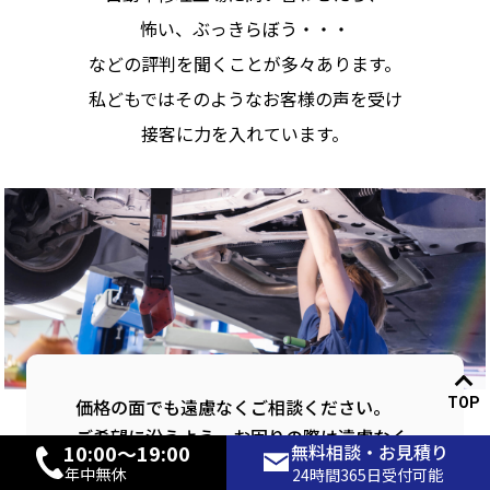
怖い、ぶっきらぼう・・・
などの評判を聞くことが多々あります。
私どもではそのようなお客様の声を受け
接客に力を入れています。
価格の面でも遠慮なくご相談ください。
TOP
ご希望に沿うよう、お困りの際は遠慮なく
10:00〜19:00
無料相談・お見積り
お問い合わせください。
年中無休
24時間365日受付可能