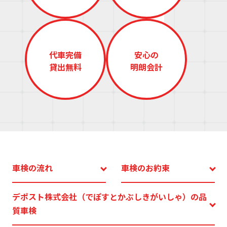
デ
ス
株
会
（
代車完備
安心の
ぽ
貸出無料
明朗会計
と
ぶ
き
い
ゃ
車検の流れ
車検のお約束
デポスト株式会社（でぽすとかぶしきがいしゃ）の
品
質車検