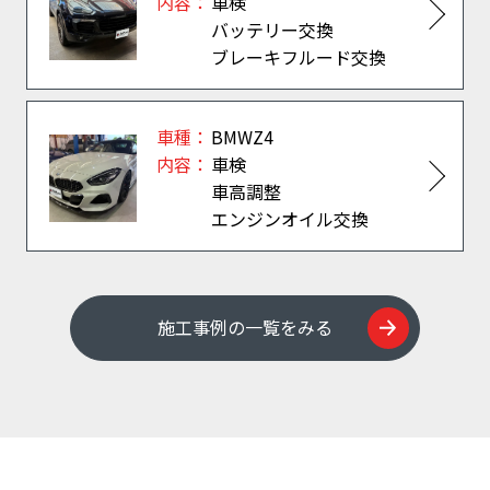
内容：
車検
バッテリー交換
ブレーキフルード交換
車種：
BMWZ4
内容：
車検
車高調整
エンジンオイル交換
施工事例の一覧をみる