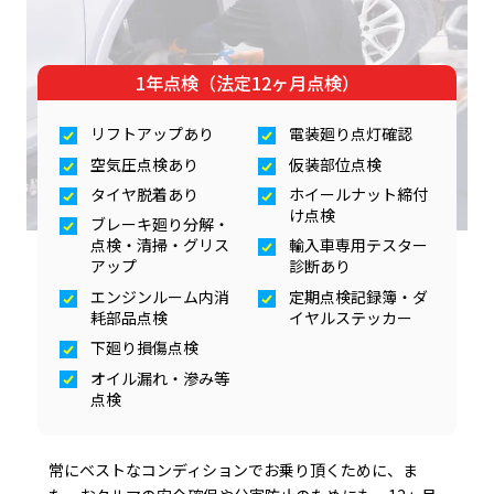
1年点検（法定12ヶ月点検）
リフトアップあり
電装廻り点灯確認
空気圧点検あり
仮装部位点検
タイヤ脱着あり
ホイールナット締付
け点検
ブレーキ廻り分解・
点検・清掃・グリス
輸入車専用テスター
アップ
診断あり
エンジンルーム内消
定期点検記録簿・ダ
耗部品点検
イヤルステッカー
下廻り損傷点検
オイル漏れ・滲み等
点検
常にベストなコンディションでお乗り頂くために、ま