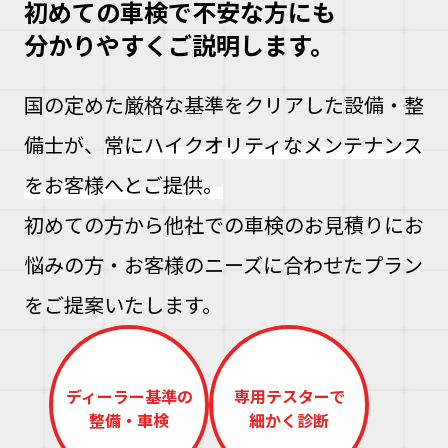
初めての車検で不安な方にも
分かりやすくご説明します。
国の定めた厳格な基準をクリアした設備・整
備士が、
常にハイクオリティなメンテナンス
をお客様へとご提供。
大
な
初めての方から他社での車検のお見積りにお
車
こ
悩みの方・お客様のニーズに合わせたプラン
な
をご提案いたします。
ズ
ヘ
ミ
自
ディーラー基準の
専用テスターで
車
整備・車検
細かく診断
理