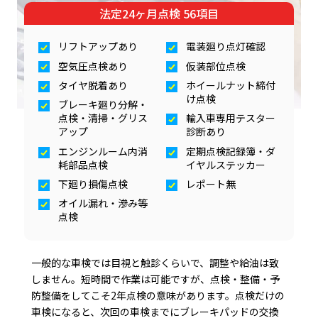
法定24ヶ月点検 56項目
リフトアップあり
電装廻り点灯確認
空気圧点検あり
仮装部位点検
タイヤ脱着あり
ホイールナット締付
け点検
ブレーキ廻り分解・
点検・清掃・グリス
輸入車専用テスター
アップ
診断あり
エンジンルーム内消
定期点検記録簿・ダ
耗部品点検
イヤルステッカー
下廻り損傷点検
レポート無
オイル漏れ・滲み等
点検
一般的な車検では目視と触診くらいで、調整や給油は致
しません。短時間で作業は可能ですが、点検・整備・予
防整備をしてこそ2年点検の意味があります。点検だけの
車検になると、次回の車検までにブレーキパッドの交換