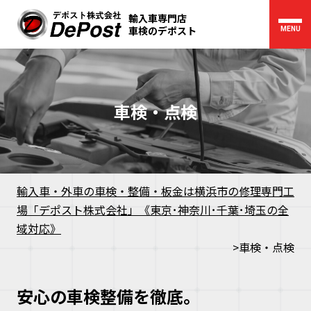
輸入車専門店
車検のデポスト
MENU
車検・点検
輸入車・外車の車検・整備・板金は横浜市の修理専門工
場「デポスト株式会社」《東京･神奈川･千葉･埼玉の全
域対応》
>
車検・点検
安心の車検整備を徹底。