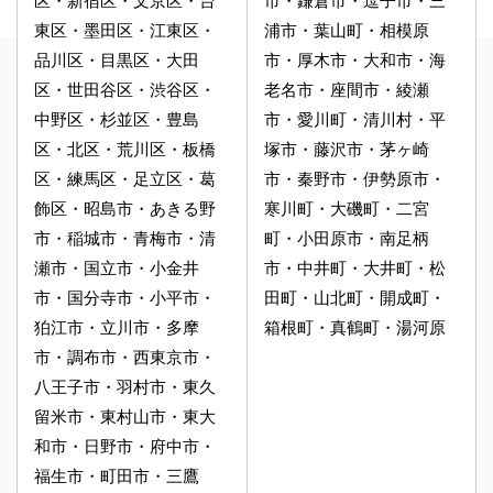
区・新宿区・文京区・台
市・鎌倉市・逗子市・三
東区・墨田区・江東区・
浦市・葉山町・相模原
品川区・目黒区・大田
市・厚木市・大和市・海
区・世田谷区・渋谷区・
老名市・座間市・綾瀬
中野区・杉並区・豊島
市・愛川町・清川村・平
区・北区・荒川区・板橋
塚市・藤沢市・茅ヶ崎
区・練馬区・足立区・葛
市・秦野市・伊勢原市・
飾区・昭島市・あきる野
寒川町・大磯町・二宮
市・稲城市・青梅市・清
町・小田原市・南足柄
瀬市・国立市・小金井
市・中井町・大井町・松
市・国分寺市・小平市・
田町・山北町・開成町・
狛江市・立川市・多摩
箱根町・真鶴町・湯河原
市・調布市・西東京市・
八王子市・羽村市・東久
留米市・東村山市・東大
和市・日野市・府中市・
福生市・町田市・三鷹