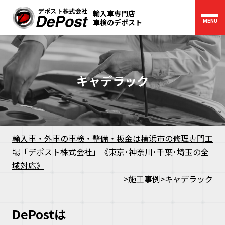
輸入車専門店
車検のデポスト
MENU
キャデラック
輸入車・外車の車検・整備・板金は横浜市の修理専門工
場「デポスト株式会社」《東京･神奈川･千葉･埼玉の全
域対応》
>
施工事例
>
キャデラック
DePostは