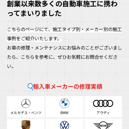
創業以来数多くの自動車施工に携わ
ってまいりました
こちらのページにて、施工タイプ別・メーカー別の施工
事例をご紹介いたします。
お車の修理・メンテナンスにお悩みのことがございまし
大
たら、こちらを参考に、ぜひお気軽にお問合せくださ
な
い。
車
こ
な
輸入車メーカーの修理実績
ズ
ヘ
ミ
自
メルセデス・ベンツ
BMW
アウディ
車
理