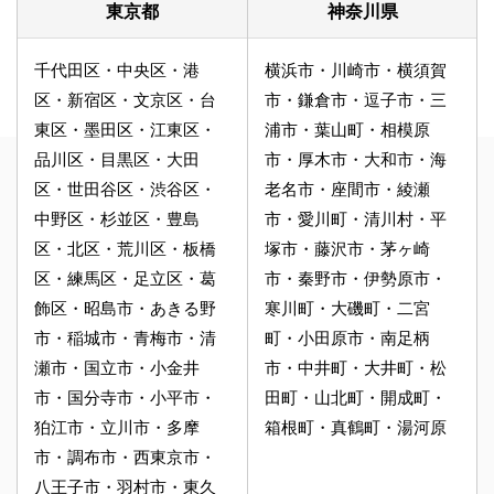
東京都
神奈川県
千代田区・中央区・港
横浜市・川崎市・横須賀
区・新宿区・文京区・台
市・鎌倉市・逗子市・三
東区・墨田区・江東区・
浦市・葉山町・相模原
品川区・目黒区・大田
市・厚木市・大和市・海
区・世田谷区・渋谷区・
老名市・座間市・綾瀬
中野区・杉並区・豊島
市・愛川町・清川村・平
区・北区・荒川区・板橋
塚市・藤沢市・茅ヶ崎
区・練馬区・足立区・葛
市・秦野市・伊勢原市・
飾区・昭島市・あきる野
寒川町・大磯町・二宮
市・稲城市・青梅市・清
町・小田原市・南足柄
瀬市・国立市・小金井
市・中井町・大井町・松
市・国分寺市・小平市・
田町・山北町・開成町・
狛江市・立川市・多摩
箱根町・真鶴町・湯河原
市・調布市・西東京市・
八王子市・羽村市・東久