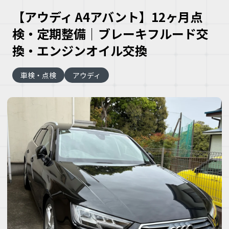
【アウディ A4アバント】12ヶ月点
検・定期整備｜ブレーキフルード交
換・エンジンオイル交換
車検・点検
アウディ
大
な
車
こ
な
ズ
ヘ
ミ
自
車
理