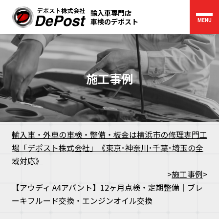
輸入車専門店
車検のデポスト
MENU
施工事例
輸入車・外車の車検・整備・板金は横浜市の修理専門工
場「デポスト株式会社」《東京･神奈川･千葉･埼玉の全
域対応》
>
施工事例
>
【アウディ A4アバント】12ヶ月点検・定期整備｜ブレ
ーキフルード交換・エンジンオイル交換