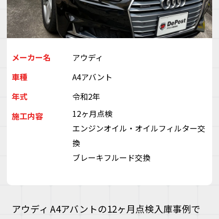
デ
ス
株
会
（
ぽ
メーカー名
アウディ
と
車種
A4アバント
ぶ
き
年式
令和2年
い
ゃ
12ヶ月点検
施工内容
エンジンオイル・オイルフィルター交
換
ブレーキフルード交換
アウディ A4アバントの12ヶ月点検入庫事例で