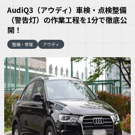
AudiQ3（アウディ）車検・点検整備
（警告灯）の作業工程を1分で徹底公
開！
整備・修理
アウディ
大
な
車
こ
な
ズ
ヘ
ミ
自
車
理