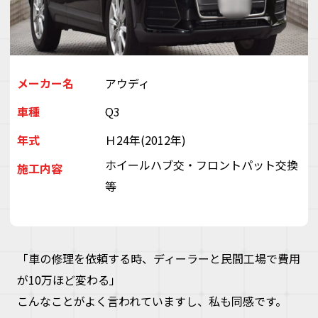
デ
ス
株
会
（
ぽ
メーカー名
アウディ
と
車種
Q3
ぶ
き
年式
Ｈ24年(2012年)
い
ゃ
ホイールハブ交・フロントパット交換
施工内容
等
「車の修理を依頼する時、ディーラーと民間工場で費用
が10万ほど変わる」
こんなことがよく言われていますし、私も同感です。