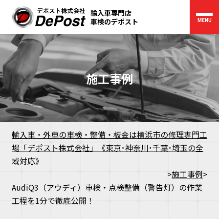
輸入車専門店
車検のデポスト
MENU
施工事例
輸入車・外車の車検・整備・板金は横浜市の修理専門工
場「デポスト株式会社」《東京･神奈川･千葉･埼玉の全
域対応》
>
施工事例
>
AudiQ3（アウディ）車検・点検整備（警告灯）の作業
工程を1分で徹底公開！