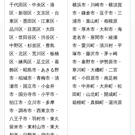
千代田区・中央区・港
横浜市・川崎市・横須賀
区・新宿区・文京区・台
市・鎌倉市・逗子市・三
東区・墨田区・江東区・
浦市・葉山町・相模原
品川区・目黒区・大田
市・厚木市・大和市・海
区・世田谷区・渋谷区・
老名市・座間市・綾瀬
中野区・杉並区・豊島
市・愛川町・清川村・平
区・北区・荒川区・板橋
塚市・藤沢市・茅ヶ崎
区・練馬区・足立区・葛
市・秦野市・伊勢原市・
飾区・昭島市・あきる野
寒川町・大磯町・二宮
市・稲城市・青梅市・清
町・小田原市・南足柄
瀬市・国立市・小金井
市・中井町・大井町・松
市・国分寺市・小平市・
田町・山北町・開成町・
狛江市・立川市・多摩
箱根町・真鶴町・湯河原
市・調布市・西東京市・
八王子市・羽村市・東久
留米市・東村山市・東大
和市・日野市・府中市・