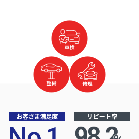
車検
整備
修理
お客さま満足度
リピート率
No
.
1
98.2