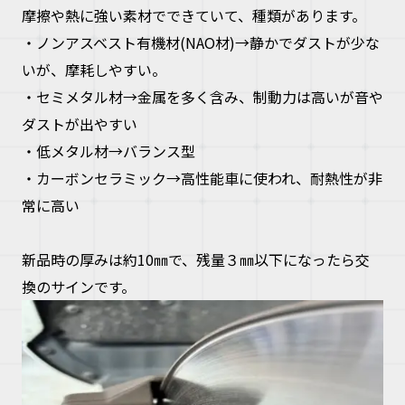
摩擦や熱に強い素材でできていて、種類があります。
・ノンアスベスト有機材(NAO材)→静かでダストが少な
いが、摩耗しやすい。
・セミメタル材→金属を多く含み、制動力は高いが音や
ダストが出やすい
・低メタル材→バランス型
・カーボンセラミック→高性能車に使われ、耐熱性が非
常に高い
新品時の厚みは約10㎜で、残量３㎜以下になったら交
換のサインです。