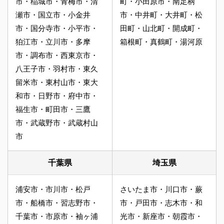
市・稲城市・青梅市・清
町・小田原市・南足柄
瀬市・国立市・小金井
市・中井町・大井町・松
市・国分寺市・小平市・
田町・山北町・開成町・
狛江市・立川市・多摩
箱根町・真鶴町・湯河原
市・調布市・西東京市・
八王子市・羽村市・東久
留米市・東村山市・東大
和市・日野市・府中市・
福生市・町田市・三鷹
市・武蔵野市・武蔵村山
市
千葉県
埼玉県
浦安市・市川市・松戸
さいたま市・川口市・蕨
市・船橋市・習志野市・
市・戸田市・志木市・和
千葉市・市原市・袖ヶ浦
光市・新座市・朝霞市・