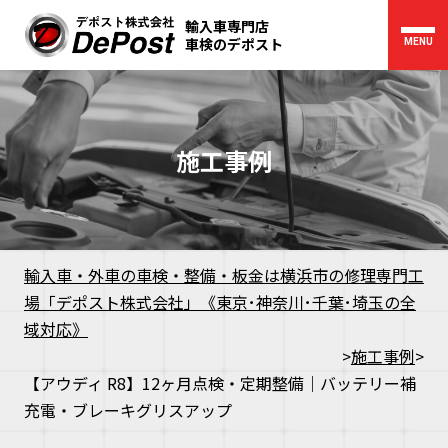
輸入車専門店
車検のデポスト
MENU
施工事例
輸入車・外車の車検・整備・板金は横浜市の修理専門工
場「デポスト株式会社」《東京･神奈川･千葉･埼玉の全
域対応》
>
施工事例
>
【アウディ R8】12ヶ月点検・定期整備｜バッテリー補
充電・ブレーキグリスアップ