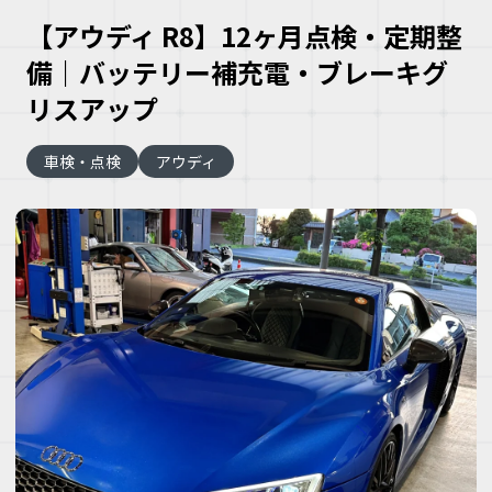
【アウディ R8】12ヶ月点検・定期整
備｜バッテリー補充電・ブレーキグ
リスアップ
車検・点検
アウディ
大
な
車
こ
な
ズ
ヘ
ミ
自
車
理