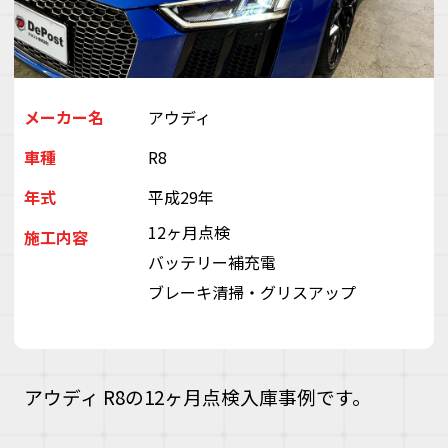
デ
ス
株
会
（
ぽ
メーカー名
アウディ
と
車種
R8
ぶ
き
年式
平成29年
い
ゃ
12ヶ月点検
施工内容
バッテリー補充電
ブレーキ清掃・グリスアップ
アウディ R8の12ヶ月点検入庫事例です。