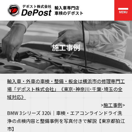
輸入車専門店
車検のデポスト
MENU
施工事例
輸入車・外車の車検・整備・板金は横浜市の修理専門工
場「デポスト株式会社」《東京･神奈川･千葉･埼玉の全
域対応》
>
施工事例
>
BMW 3シリーズ 320i｜車検・エアコンラインドライ洗
浄の点検内容と整備事例を写真付きで解説【東京都狛江
市】