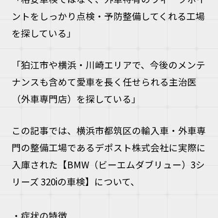
ントをしっかり点検・予防整備してくれる工場
お問い合
を探している」
お電話の方
「狛江市や横浜・川崎エリアで、今後のメンテ
10:00〜19
ナンスも含めて愛車を長く任せられる主治医
（外車専門店）を探している」
この記事では、横浜市都筑区の輸入車・外車専
門の整備工場であるデポスト株式会社に
実際に
入庫された【BMW（ビーエムダブリュー）3シ
リーズ 320iの車検】について、
・症状の特徴