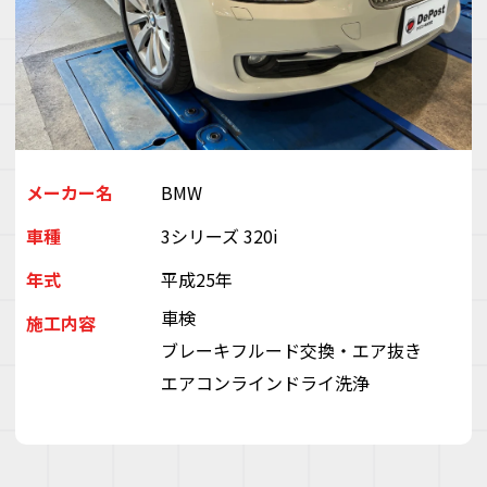
デ
ス
株
会
（
ぽ
と
ぶ
メーカー名
BMW
き
い
車種
3シリーズ 320i
ゃ
年式
平成25年
車検
施工内容
ブレーキフルード交換・エア抜き
エアコンラインドライ洗浄