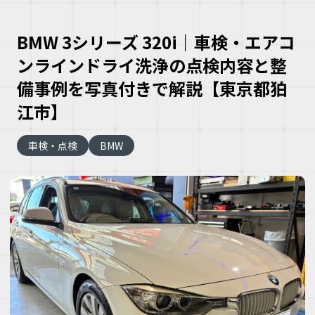
BMW 3シリーズ 320i｜車検・エアコ
ンラインドライ洗浄の点検内容と整
備事例を写真付きで解説【東京都狛
江市】
大
車検・点検
BMW
な
車
こ
な
ズ
ヘ
ミ
自
車
理