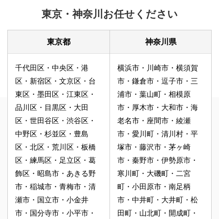
東京・神奈川お任せください
東京都
神奈川県
千代田区・中央区・港
横浜市・川崎市・横須賀
区・新宿区・文京区・台
市・鎌倉市・逗子市・三
東区・墨田区・江東区・
浦市・葉山町・相模原
品川区・目黒区・大田
市・厚木市・大和市・海
区・世田谷区・渋谷区・
老名市・座間市・綾瀬
中野区・杉並区・豊島
市・愛川町・清川村・平
区・北区・荒川区・板橋
塚市・藤沢市・茅ヶ崎
区・練馬区・足立区・葛
市・秦野市・伊勢原市・
飾区・昭島市・あきる野
寒川町・大磯町・二宮
市・稲城市・青梅市・清
町・小田原市・南足柄
瀬市・国立市・小金井
市・中井町・大井町・松
市・国分寺市・小平市・
田町・山北町・開成町・