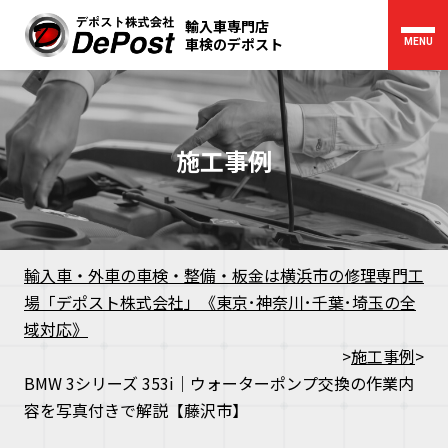
輸入車専門店
車検のデポスト
MENU
施工事例
輸入車・外車の車検・整備・板金は横浜市の修理専門工
場「デポスト株式会社」《東京･神奈川･千葉･埼玉の全
域対応》
>
施工事例
>
BMW 3シリーズ 353i｜ウォーターポンプ交換の作業内
容を写真付きで解説【藤沢市】