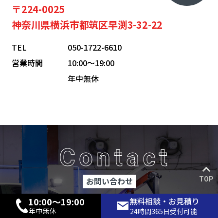
〒224-0025
神奈川県横浜市都筑区早渕3-32-22
TEL
050-1722-6610
営業時間
10:00〜19:00
年中無休
Contact
お問い合わせ
TOP
10:00〜19:00
無料相談・お見積り
どうぞご遠慮無くお問い合わせください！
年中無休
24時間365日受付可能