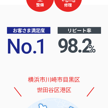
整備
修理
お客さま満足度
リピート率
No
.
1
98.2
%
横浜市
川崎市
目黒区
世田谷区
港区