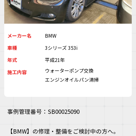
デ
ス
株
会
（
ぽ
メーカー名
BMW
と
車種
3シリーズ 353i
ぶ
き
年式
平成21年
い
ゃ
ウォーターポンプ交換
施工内容
エンジンオイルパン清掃
事例管理番号：SB00025090
【BMW】の修理・整備をご検討中の方へ。