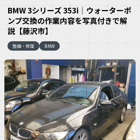
BMW 3シリーズ 353i｜ウォーターポ
ンプ交換の作業内容を写真付きで解
説【藤沢市】
整備・修理
BMW
大
な
車
こ
な
ズ
ヘ
ミ
自
車
理