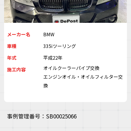
デ
ス
株
会
（
ぽ
メーカー名
BMW
と
車種
335iツーリング
ぶ
き
年式
平成22年
い
ゃ
オイルクーラーパイプ交換
施工内容
エンジンオイル・オイルフィルター交
換
事例管理番号：SB00025066