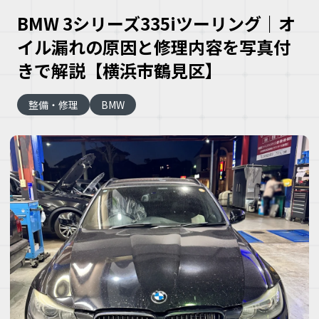
BMW 3シリーズ335iツーリング｜オ
イル漏れの原因と修理内容を写真付
きで解説【横浜市鶴見区】
整備・修理
BMW
大
な
車
こ
な
ズ
ヘ
ミ
自
車
理