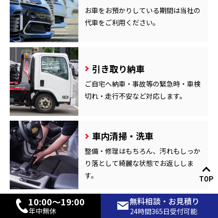
お車をお預かりしている期間は当社の
代車をご利用ください。
引き取り納車
ご自宅へ納車・事故等の緊急時・車検
切れ・走行不安など対応します。
車内清掃・洗車
整備・修理はもちろん、汚れもしっか
り落として綺麗な状態でお返ししま
す。
TOP
10:00〜19:00
無料相談・お見積り
キャッシュレス
年中無休
24時間365日受付可能