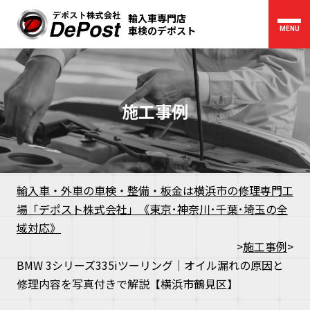
輸入車専門店
車検のデポスト
MENU
施工事例
輸入車・外車の車検・整備・板金は横浜市の修理専門工
場「デポスト株式会社」《東京･神奈川･千葉･埼玉の全
域対応》
>
施工事例
>
BMW 3シリーズ335iツーリング｜オイル漏れの原因と
修理内容を写真付きで解説【横浜市鶴見区】