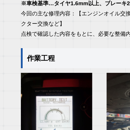
※
車検基準
…
タイヤ
1.6mm
以上、ブレーキ
今回の主な修理内容：
【エンジンオイル交
クター交換など】
点検で確認した内容をもとに、必要な整備
作業工程