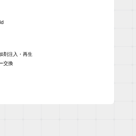
3d
加剤注入・再生
ー交換