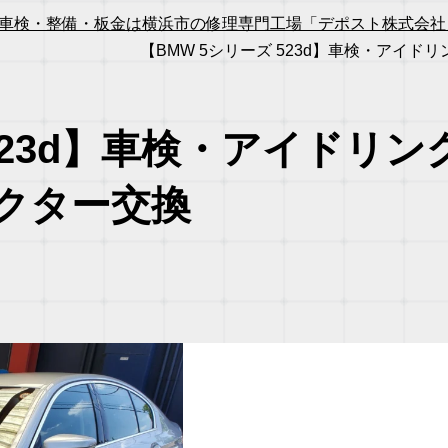
車検・整備・板金は横浜市の修理専門工場「デポスト株式会社」
【BMW 5シリーズ 523d】車検・アイ
 523d】車検・アイドリ
クター交換