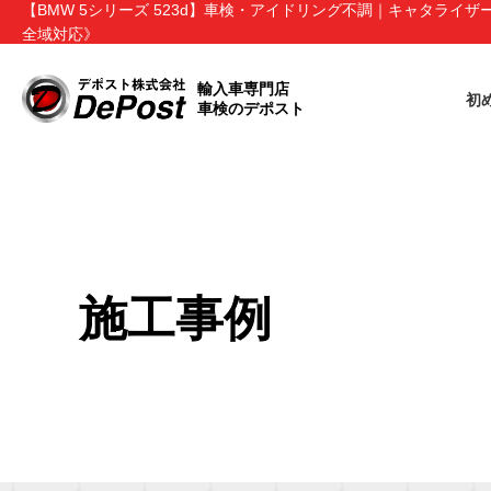
【BMW 5シリーズ 523d】車検・アイドリング不調｜キャタラ
全域対応》
輸入車専門店
初
車検のデポスト
施工事例