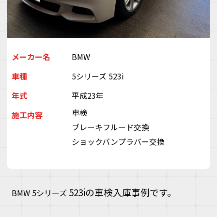
デ
ス
株
会
（
ぽ
メーカー名
BMW
と
車種
5シリーズ 523i
ぶ
き
年式
平成23年
い
ゃ
車検
施工内容
ブレーキフルード交換
ショックバンプラバー交換
523iの車検入庫事例です。
BMW 5シリーズ