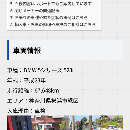
点検内容はレポートでもご案内しています
お問い合
同じメーカーの関連記事
お乗りの車種や似た症状の事例はこちら
輸入車・外車の修理や車検のご相談はこちら
お電話の方
10:00〜19
車両情報
車種：BMW 5シリーズ 523i
年式：平成23年
走行距離：67,648km
エリア：神奈川県横浜市緑区
入庫理由：車検