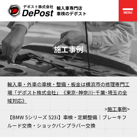
輸入車専門店
車検のデポスト
MENU
施工事例
輸入車・外車の車検・整備・板金は横浜市の修理専門工
場「デポスト株式会社」《東京･神奈川･千葉･埼玉の全
域対応》
>
施工事例
>
【BMW 5シリーズ 523i】車検・定期整備｜ブレーキフ
ルード交換・ショックバンプラバー交換