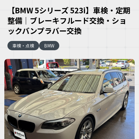
【BMW 5シリーズ 523i】車検・定期
整備｜ブレーキフルード交換・ショ
ックバンプラバー交換
車検・点検
BMW
大
な
車
こ
な
ズ
ヘ
ミ
自
車
理