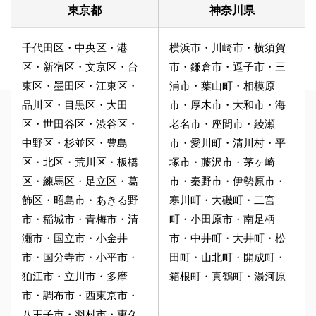
東京都
神奈川県
千代田区・中央区・港
横浜市・川崎市・横須賀
区・新宿区・文京区・台
市・鎌倉市・逗子市・三
東区・墨田区・江東区・
浦市・葉山町・相模原
品川区・目黒区・大田
市・厚木市・大和市・海
区・世田谷区・渋谷区・
老名市・座間市・綾瀬
中野区・杉並区・豊島
市・愛川町・清川村・平
区・北区・荒川区・板橋
塚市・藤沢市・茅ヶ崎
区・練馬区・足立区・葛
市・秦野市・伊勢原市・
飾区・昭島市・あきる野
寒川町・大磯町・二宮
市・稲城市・青梅市・清
町・小田原市・南足柄
瀬市・国立市・小金井
市・中井町・大井町・松
市・国分寺市・小平市・
田町・山北町・開成町・
狛江市・立川市・多摩
箱根町・真鶴町・湯河原
市・調布市・西東京市・
八王子市・羽村市・東久