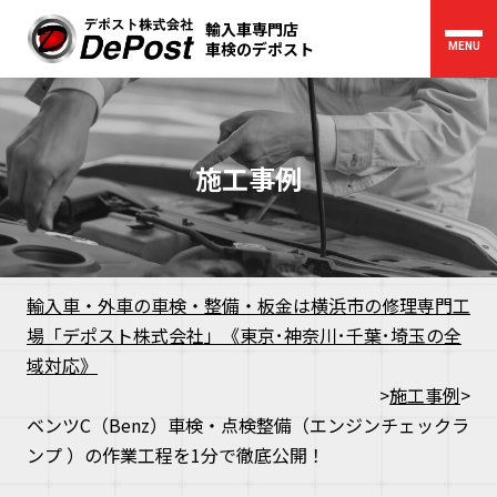
輸入車専門店
車検のデポスト
MENU
施工事例
輸入車・外車の車検・整備・板金は横浜市の修理専門工
場「デポスト株式会社」《東京･神奈川･千葉･埼玉の全
域対応》
>
施工事例
>
ベンツC（Benz）車検・点検整備（エンジンチェックラ
ンプ ）の作業工程を1分で徹底公開！