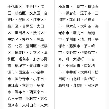
千代田区・中央区・港
横浜市・川崎市・横須賀
区・新宿区・文京区・台
市・鎌倉市・逗子市・三
東区・墨田区・江東区・
浦市・葉山町・相模原
品川区・目黒区・大田
市・厚木市・大和市・海
区・世田谷区・渋谷区・
老名市・座間市・綾瀬
中野区・杉並区・豊島
市・愛川町・清川村・平
区・北区・荒川区・板橋
塚市・藤沢市・茅ヶ崎
区・練馬区・足立区・葛
市・秦野市・伊勢原市・
飾区・昭島市・あきる野
寒川町・大磯町・二宮
市・稲城市・青梅市・清
町・小田原市・南足柄
瀬市・国立市・小金井
市・中井町・大井町・松
市・国分寺市・小平市・
田町・山北町・開成町・
狛江市・立川市・多摩
箱根町・真鶴町・湯河原
市・調布市・西東京市・
八王子市・羽村市・東久
留米市・東村山市・東大