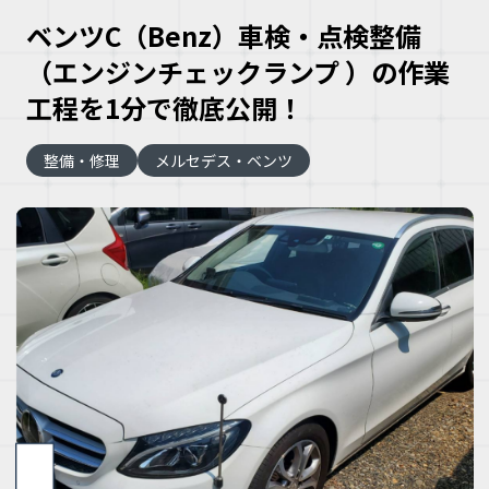
ベンツC（Benz）車検・点検整備
（エンジンチェックランプ ）の作業
工程を1分で徹底公開！
整備・修理
メルセデス・ベンツ
大
な
車
こ
な
ズ
ヘ
ミ
自
車
理