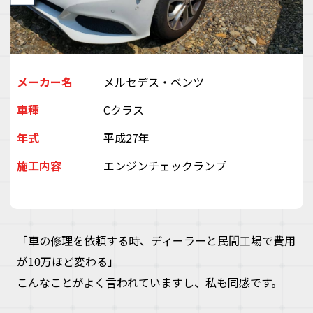
デ
ス
株
会
（
ぽ
メーカー名
メルセデス・ベンツ
と
車種
Cクラス
ぶ
き
年式
平成27年
い
ゃ
施工内容
エンジンチェックランプ
「車の修理を依頼する時、ディーラーと民間工場で費用
が10万ほど変わる」
こんなことがよく言われていますし、私も同感です。