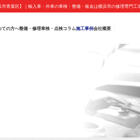
市青葉区】｜輸入車・外車の車検・整備・板金は横浜市の修理専門工場
めての方へ
整備・修理
車検・点検
コラム
施工事例
会社概要