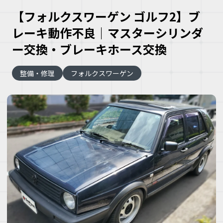
【フォルクスワーゲン ゴルフ2】ブ
レーキ動作不良｜マスターシリンダ
ー交換・ブレーキホース交換
整備・修理
フォルクスワーゲン
大
な
車
こ
な
ズ
ヘ
ミ
自
車
理