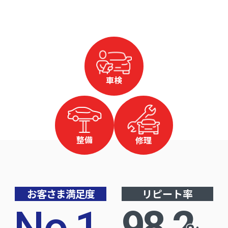
車検
整備
修理
お客さま満足度
リピート率
No
.
1
98.2