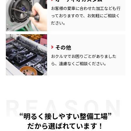
お客様の愛車に合わせた加工なども行
っておりますので、お気軽にご相談く
ださい。
その他
おクルマでお困りごとがありました
ら、遠慮なくご相談ください。
REASON
“明るく接しやすい整備工場”
だから選ばれています！