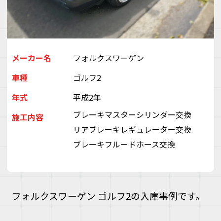
デ
ス
株
会
（
ぽ
メーカー名
フォルクスワーゲン
と
車種
ゴルフ2
ぶ
き
年式
平成2年
い
ゃ
ブレーキマスターシリンダー交換
施工内容
リアブレーキレギュレーター交換
ブレーキフルードホース交換
フォルクスワーゲン ゴルフ2の入庫事例です。