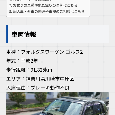
お乗りの車種や似た症状の事例はこちら
お問い合
輸入車・外車の修理や車検のご相談はこちら
お電話の方
車両情報
10:00〜19
車種：フォルクスワーゲン ゴルフ2
年式：平成2年
走行距離：91,825km
エリア：神奈川県川崎市中原区
入庫理由：ブレーキ動作不良