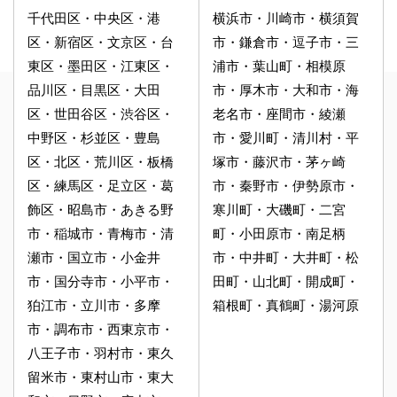
千代田区・中央区・港
横浜市・川崎市・横須賀
区・新宿区・文京区・台
市・鎌倉市・逗子市・三
東区・墨田区・江東区・
浦市・葉山町・相模原
品川区・目黒区・大田
市・厚木市・大和市・海
区・世田谷区・渋谷区・
老名市・座間市・綾瀬
中野区・杉並区・豊島
市・愛川町・清川村・平
区・北区・荒川区・板橋
塚市・藤沢市・茅ヶ崎
区・練馬区・足立区・葛
市・秦野市・伊勢原市・
飾区・昭島市・あきる野
寒川町・大磯町・二宮
市・稲城市・青梅市・清
町・小田原市・南足柄
瀬市・国立市・小金井
市・中井町・大井町・松
市・国分寺市・小平市・
田町・山北町・開成町・
狛江市・立川市・多摩
箱根町・真鶴町・湯河原
市・調布市・西東京市・
八王子市・羽村市・東久
留米市・東村山市・東大