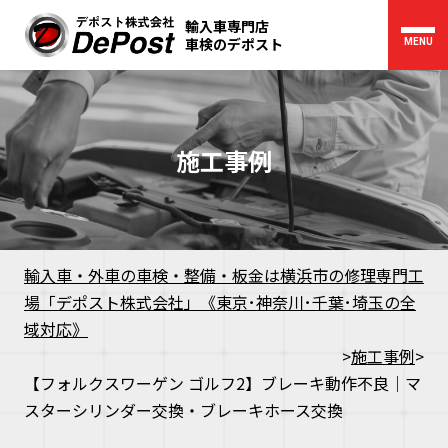
輸入車専門店
車検のデポスト
MENU
施工事例
輸入車・外車の車検・整備・板金は横浜市の修理専門工
場「デポスト株式会社」《東京･神奈川･千葉･埼玉の全
域対応》
>
施工事例
>
【フォルクスワーゲン ゴルフ2】ブレーキ動作不良｜マ
スターシリンダー交換・ブレーキホース交換