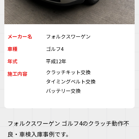
デ
ス
株
会
（
ぽ
メーカー名
フォルクスワーゲン
と
車種
ゴルフ4
ぶ
き
年式
平成12年
い
ゃ
クラッチキット交換
施工内容
タイミングベルト交換
バッテリー交換
フォルクスワーゲン ゴルフ4のクラッチ動作不
良・車検入庫事例です。