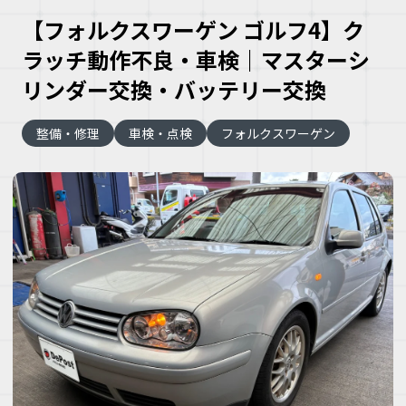
【フォルクスワーゲン ゴルフ4】ク
ラッチ動作不良・車検｜マスターシ
リンダー交換・バッテリー交換
整備・修理
車検・点検
フォルクスワーゲン
大
な
車
こ
な
ズ
ヘ
ミ
自
車
理