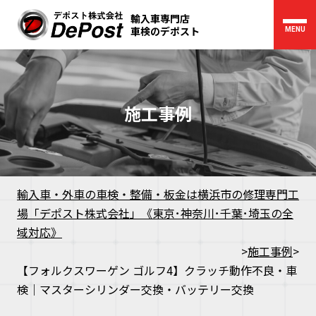
輸入車専門店
車検のデポスト
MENU
施工事例
輸入車・外車の車検・整備・板金は横浜市の修理専門工
場「デポスト株式会社」《東京･神奈川･千葉･埼玉の全
域対応》
>
施工事例
>
【フォルクスワーゲン ゴルフ4】クラッチ動作不良・車
検｜マスターシリンダー交換・バッテリー交換