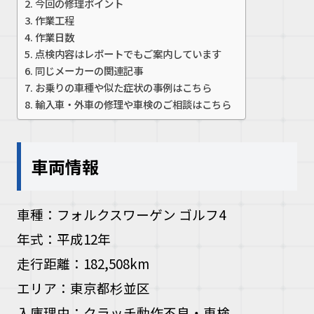
今回の修理ポイント
作業工程
お問い合
作業日数
点検内容はレポートでもご案内しています
お電話の方
同じメーカーの関連記事
お乗りの車種や似た症状の事例はこちら
10:00〜19
輸入車・外車の修理や車検のご相談はこちら
車両情報
車種：フォルクスワーゲン ゴルフ4
年式：平成12年
走行距離：182,508km
エリア：東京都杉並区
入庫理由：クラッチ動作不良・車検