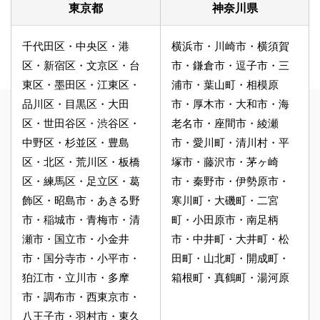
東京都
神奈川県
千代田区・中央区・港
横浜市・川崎市・横須賀
区・新宿区・文京区・台
市・鎌倉市・逗子市・三
東区・墨田区・江東区・
浦市・葉山町・相模原
品川区・目黒区・大田
市・厚木市・大和市・海
区・世田谷区・渋谷区・
老名市・座間市・綾瀬
中野区・杉並区・豊島
市・愛川町・清川村・平
区・北区・荒川区・板橋
塚市・藤沢市・茅ヶ崎
区・練馬区・足立区・葛
市・秦野市・伊勢原市・
飾区・昭島市・あきる野
寒川町・大磯町・二宮
市・稲城市・青梅市・清
町・小田原市・南足柄
瀬市・国立市・小金井
市・中井町・大井町・松
市・国分寺市・小平市・
田町・山北町・開成町・
狛江市・立川市・多摩
箱根町・真鶴町・湯河原
市・調布市・西東京市・
八王子市・羽村市・東久