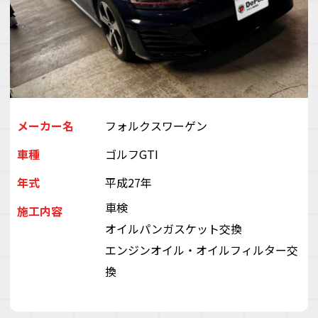
デ
ス
株
会
（
ぽ
と
ぶ
メーカー名
フォルクスワーゲン
き
い
車種
ゴルフGTI
ゃ
年式
平成27年
車検
施工内容
オイルパンガスケット交換
エンジンオイル・オイルフィルター交
換