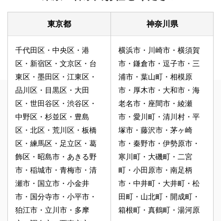
東京都
神奈川県
千代田区・中央区・港
横浜市・川崎市・横須賀
区・新宿区・文京区・台
市・鎌倉市・逗子市・三
東区・墨田区・江東区・
浦市・葉山町・相模原
品川区・目黒区・大田
市・厚木市・大和市・海
区・世田谷区・渋谷区・
老名市・座間市・綾瀬
中野区・杉並区・豊島
市・愛川町・清川村・平
区・北区・荒川区・板橋
塚市・藤沢市・茅ヶ崎
区・練馬区・足立区・葛
市・秦野市・伊勢原市・
飾区・昭島市・あきる野
寒川町・大磯町・二宮
市・稲城市・青梅市・清
町・小田原市・南足柄
瀬市・国立市・小金井
市・中井町・大井町・松
市・国分寺市・小平市・
田町・山北町・開成町・
狛江市・立川市・多摩
箱根町・真鶴町・湯河原