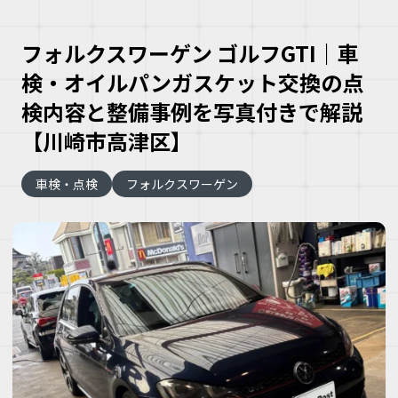
フォルクスワーゲン ゴルフGTI｜車
検・オイルパンガスケット交換の点
検内容と整備事例を写真付きで解説
【川崎市高津区】
大
車検・点検
フォルクスワーゲン
な
車
こ
な
ズ
ヘ
ミ
自
車
理