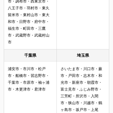
市・調布市・西東京市・
八王子市・羽村市・東久
留米市・東村山市・東大
和市・日野市・府中市・
福生市・町田市・三鷹
市・武蔵野市・武蔵村山
市
千葉県
埼玉県
浦安市・市川市・松戸
さいたま市・川口市・蕨
市・船橋市・習志野市・
市・戸田市・志木市・和
千葉市・市原市・袖ヶ浦
光市・新座市・朝霞市・
市・木更津市・君津市
富士見市・ふじみ野市・
三芳町・所沢市・入間
市・狭山市・川越市・鶴
ヶ島市・坂戸市・上尾