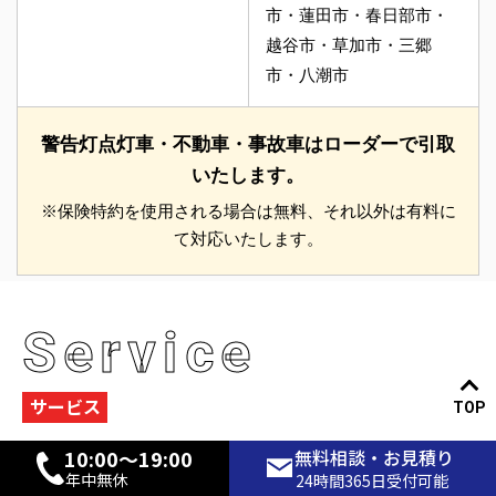
市・蓮田市・春日部市・
越谷市・草加市・三郷
市・八潮市
警告灯点灯車・不動車・事故車はローダーで引取
いたします。
※保険特約を使用される場合は無料、それ以外は有料に
て対応いたします。
Service
サービス
TOP
10:00〜19:00
無料相談・お見積り
充実のカーライフをお過ごしいただくために、
DePostが貴方の
年中無休
24時間365日受付可能
愛車をトータルサポート！