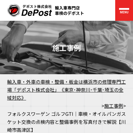
輸入車専門店
車検のデポスト
MENU
施工事例
輸入車・外車の車検・整備・板金は横浜市の修理専門工
場「デポスト株式会社」《東京･神奈川･千葉･埼玉の全
域対応》
>
施工事例
>
フォルクスワーゲン ゴルフGTI｜車検・オイルパンガス
ケット交換の点検内容と整備事例を写真付きで解説【川
崎市高津区】